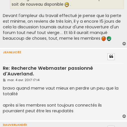
soit de nouveau disponible
.
Devant l'ampleur du travail effectué je pense que la perte
est minime, on reviens de très loin, il y a encore 15 jours de
cela la discussion tournais autour d'une réouverture d'un
forum tout neuf tout vierge.... Et là il aurait manqué
beaucoup de choses, tout, meme les membres
JEANLUC82
Re: Recherche Webmaster passionné
d'Auverland.
M
mar. 4 avr. 2017 17:14
e
s
bravo quand meme vaut mieux en perdre un peu que la
s
totalité
a
g
e
après si les membres sont toujours connectés ils
pourraient peut être les reupdatés
DAUVERLAND81