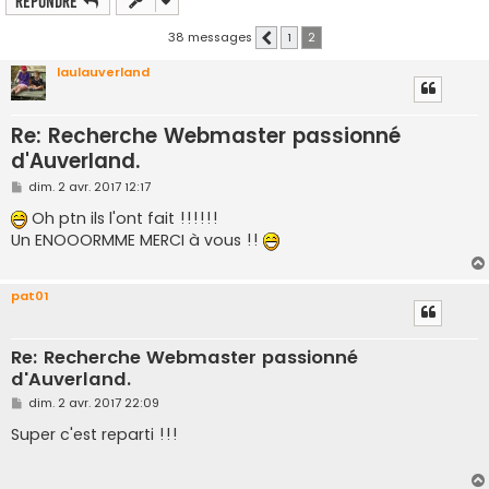
Répondre
38 messages
1
2
Précédent
laulauverland
Re: Recherche Webmaster passionné
d'Auverland.
M
dim. 2 avr. 2017 12:17
e
s
Oh ptn ils l'ont fait !!!!!!
s
Un ENOOORMME MERCI à vous !!
a
g
e
pat01
Re: Recherche Webmaster passionné
d'Auverland.
M
dim. 2 avr. 2017 22:09
e
s
Super c'est reparti !!!
s
a
g
e