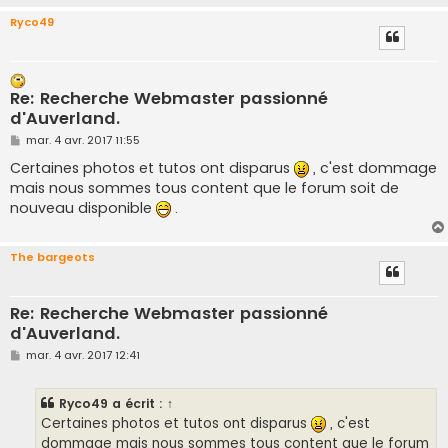
Ryco49
Re: Recherche Webmaster passionné
d'Auverland.
M
mar. 4 avr. 2017 11:55
e
s
Certaines photos et tutos ont disparus
, c'est dommage
s
mais nous sommes tous content que le forum soit de
a
g
nouveau disponible
.
e
The bargeots
Re: Recherche Webmaster passionné
d'Auverland.
M
mar. 4 avr. 2017 12:41
e
s
s
Ryco49
a écrit :
↑
a
g
Certaines photos et tutos ont disparus
, c'est
e
dommage mais nous sommes tous content que le forum