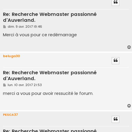
Re: Recherche Webmaster passionné
d'Auverland.
M
dim. 9 avr. 2017 19:46
e
s
Merci à vous pour ce redémarrage
s
a
g
e
beluga30
Re: Recherche Webmaster passionné
d'Auverland.
M
lun. 10 avr. 2017 21:53
e
s
merci a vous pour avoir ressucité le forum.
s
a
g
e
PESCA37
Re: Recherche Webmaster passionné