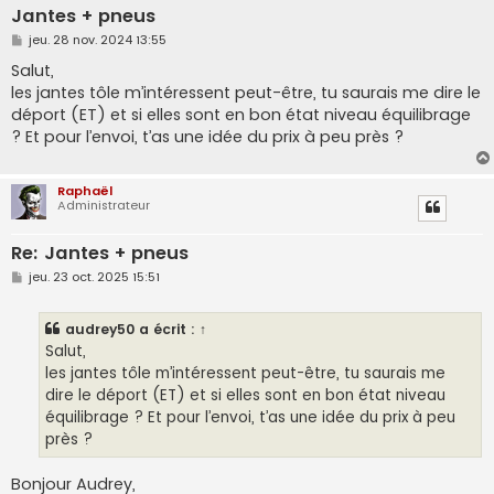
Jantes + pneus
M
jeu. 28 nov. 2024 13:55
e
s
Salut,
s
les jantes tôle m’intéressent peut-être, tu saurais me dire le
a
g
déport (ET) et si elles sont en bon état niveau équilibrage
e
? Et pour l’envoi, t’as une idée du prix à peu près ?
Raphaël
Administrateur
Re: Jantes + pneus
M
jeu. 23 oct. 2025 15:51
e
s
s
audrey50
a écrit :
↑
a
g
Salut,
e
les jantes tôle m’intéressent peut-être, tu saurais me
dire le déport (ET) et si elles sont en bon état niveau
équilibrage ? Et pour l’envoi, t’as une idée du prix à peu
près ?
Bonjour Audrey,