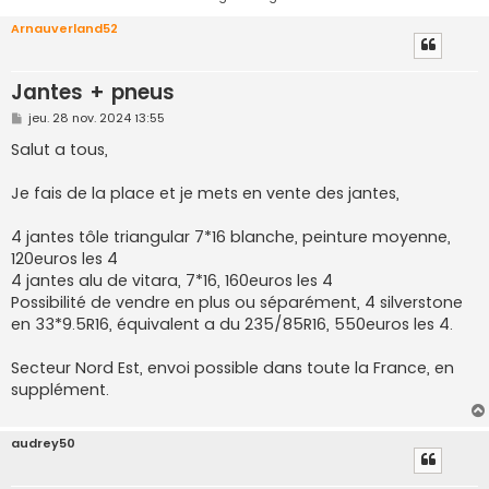
Arnauverland52
Jantes + pneus
M
jeu. 28 nov. 2024 13:55
e
s
Salut a tous,
s
a
g
Je fais de la place et je mets en vente des jantes,
e
4 jantes tôle triangular 7*16 blanche, peinture moyenne,
120euros les 4
4 jantes alu de vitara, 7*16, 160euros les 4
Possibilité de vendre en plus ou séparément, 4 silverstone
en 33*9.5R16, équivalent a du 235/85R16, 550euros les 4.
Secteur Nord Est, envoi possible dans toute la France, en
supplément.
audrey50