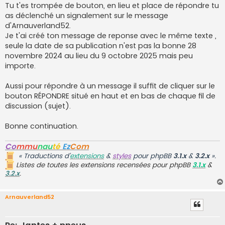
Tu t'es trompée de bouton, en lieu et place de répondre tu
as déclenché un signalement sur le message
d'Arnauverland52.
Je t'ai créé ton message de reponse avec le même texte ,
seule la date de sa publication n'est pas la bonne 28
novembre 2024 au lieu du 9 octobre 2025 mais peu
importe.
Aussi pour répondre à un message il suffit de cliquer sur le
bouton RÉPONDRE situé en haut et en bas de chaque fil de
discussion (sujet).
Bonne continuation.
Co
mmu
nau
té
Ez
Com
« Traductions d’
extensions
&
styles
pour phpBB
3.1.x
&
3.2.x
».
Listes de toutes les extensions recensées pour phpBB
3.1.x
&
3.2.x
.
Arnauverland52