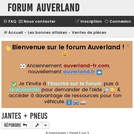
Forum Auverland
FAQ
Nous contacter
Inscription
Connexion
Accueil
Les bonnes affaires
Ventes de pièces
Bienvenue sur le forum Auverland !
Anciennement
auverland-fr.com
,
nouvellement
auverland.fr
Je t’invite à
t’inscrire sur le forum
, puis à
te présenter
pour demander de l’aide
&
accéder à davantage de ressources pour ton
véhicule.
Jantes + pneus
Répondre
4 messages • Page
1
sur
1