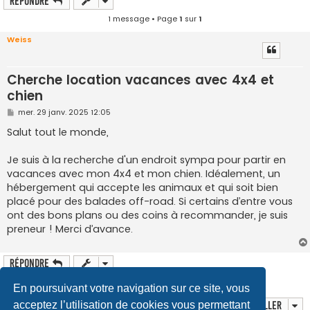
Répondre
1 message • Page
1
sur
1
Weiss
Cherche location vacances avec 4x4 et
chien
M
mer. 29 janv. 2025 12:05
e
s
Salut tout le monde,
s
a
g
Je suis à la recherche d'un endroit sympa pour partir en
e
vacances avec mon 4x4 et mon chien. Idéalement, un
hébergement qui accepte les animaux et qui soit bien
placé pour des balades off-road. Si certains d’entre vous
ont des bons plans ou des coins à recommander, je suis
preneur ! Merci d’avance.
Répondre
1 message • Page
1
sur
1
En poursuivant votre navigation sur ce site, vous
Aller
acceptez l’utilisation de cookies vous permettant