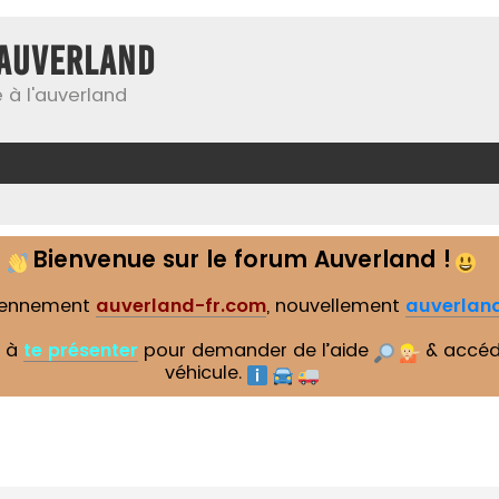
Auverland
 à l'auverland
Bienvenue sur le forum Auverland !
iennement
auverland-fr.com
, nouvellement
auverland
s à
te présenter
pour demander de l’aide
& accéd
véhicule.