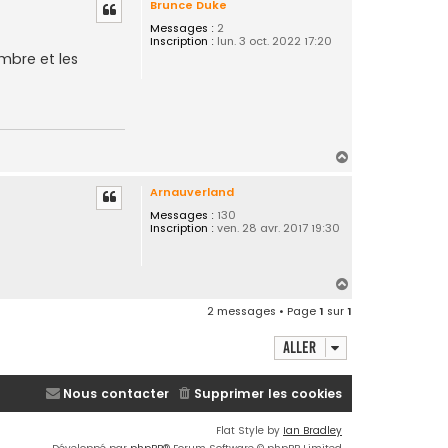
Brunce Duke
Messages :
2
Inscription :
lun. 3 oct. 2022 17:20
mbre et les
H
a
Arnauverland
u
t
Messages :
130
Inscription :
ven. 28 avr. 2017 19:30
H
a
2 messages • Page
1
sur
1
u
t
Aller
Nous contacter
Supprimer les cookies
Flat Style by
Ian Bradley