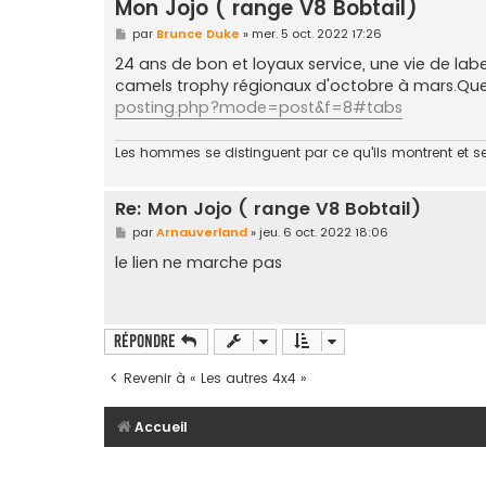
Mon Jojo ( range V8 Bobtail)
M
par
Brunce Duke
»
mer. 5 oct. 2022 17:26
e
s
24 ans de bon et loyaux service, une vie de labe
s
camels trophy régionaux d'octobre à mars.Que
a
g
posting.php?mode=post&f=8#tabs
e
Les hommes se distinguent par ce qu'ils montrent et s
Re: Mon Jojo ( range V8 Bobtail)
M
par
Arnauverland
»
jeu. 6 oct. 2022 18:06
e
s
le lien ne marche pas
s
a
g
e
Répondre
Revenir à « Les autres 4x4 »
Accueil