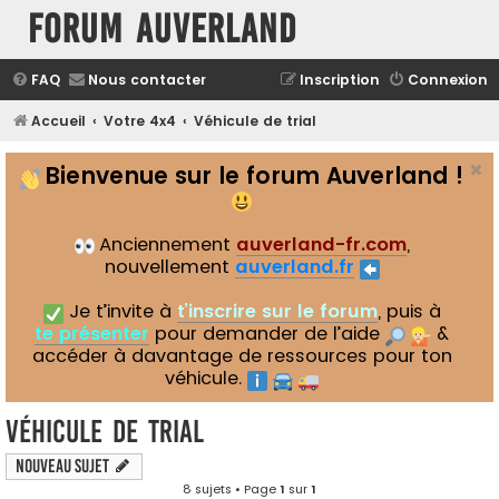
Forum Auverland
FAQ
Nous contacter
Inscription
Connexion
Accueil
Votre 4x4
Véhicule de trial
Bienvenue sur le forum Auverland !
Anciennement
auverland-fr.com
,
nouvellement
auverland.fr
Je t’invite à
t’inscrire sur le forum
, puis à
te présenter
pour demander de l’aide
&
accéder à davantage de ressources pour ton
véhicule.
Véhicule de trial
Nouveau sujet
8 sujets • Page
1
sur
1