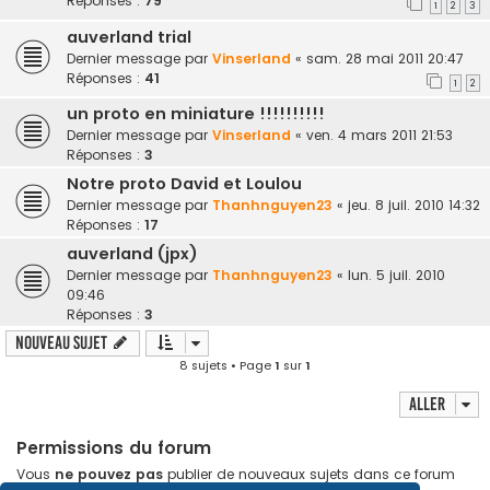
Réponses :
79
1
2
3
auverland trial
Dernier message par
Vinserland
«
sam. 28 mai 2011 20:47
Réponses :
41
1
2
un proto en miniature !!!!!!!!!!
Dernier message par
Vinserland
«
ven. 4 mars 2011 21:53
Réponses :
3
Notre proto David et Loulou
Dernier message par
Thanhnguyen23
«
jeu. 8 juil. 2010 14:32
Réponses :
17
auverland (jpx)
Dernier message par
Thanhnguyen23
«
lun. 5 juil. 2010
09:46
Réponses :
3
Nouveau sujet
8 sujets • Page
1
sur
1
Aller
Permissions du forum
Vous
ne pouvez pas
publier de nouveaux sujets dans ce forum