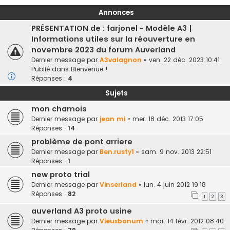
Annonces
PRÉSENTATION de : farjonel - Modèle A3 |
Informations utiles sur la réouverture en
novembre 2023 du forum Auverland
Dernier message par
A3valagnon
«
ven. 22 déc. 2023 10:41
Publié dans
Bienvenue !
Réponses :
4
Sujets
mon chamois
Dernier message par
jean mi
«
mer. 18 déc. 2013 17:05
Réponses :
14
problème de pont arriere
Dernier message par
Ben.rusty1
«
sam. 9 nov. 2013 22:51
Réponses :
1
new proto trial
Dernier message par
Vinserland
«
lun. 4 juin 2012 19:18
Réponses :
82
1
2
3
auverland A3 proto usine
Dernier message par
Vieuxbonum
«
mar. 14 févr. 2012 08:40