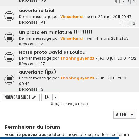
Réponses :
79
1
2
3
auverland trial
Dernier message par
Vinserland
«
sam. 28 mai 2011 20:47
Réponses :
41
1
2
un proto en miniature !!!!!!!!!!
Dernier message par
Vinserland
«
ven. 4 mars 2011 21:53
Réponses :
3
Notre proto David et Loulou
Dernier message par
Thanhnguyen23
«
jeu. 8 juil. 2010 14:32
Réponses :
17
auverland (jpx)
Dernier message par
Thanhnguyen23
«
lun. 5 juil. 2010
09:46
Réponses :
3
Nouveau sujet
8 sujets • Page
1
sur
1
Aller
Permissions du forum
Vous
ne pouvez pas
publier de nouveaux sujets dans ce forum