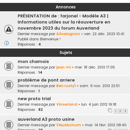
Annonces
PRÉSENTATION de : farjonel - Modèle A3 |
Informations utiles sur la réouverture en
novembre 2023 du forum Auverland
Dernier message par
A3valagnon
«
ven. 22 déc. 2023 10:41
Publié dans
Bienvenue !
Réponses :
4
Sujets
mon chamois
Dernier message par
jean mi
«
mer. 18 déc. 2013 17:05
Réponses :
14
problème de pont arriere
Dernier message par
Ben.rusty1
«
sam. 9 nov. 2013 22:51
Réponses :
1
new proto trial
Dernier message par
Vinserland
«
lun. 4 juin 2012 19:18
Réponses :
82
1
2
3
auverland A3 proto usine
Dernier message par
Vieuxbonum
«
mar. 14 févr. 2012 08:40