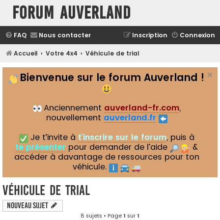
Forum Auverland
FAQ
Nous contacter
Inscription
Connexion
Accueil
Votre 4x4
Véhicule de trial
Bienvenue sur le forum Auverland !
Anciennement
auverland-fr.com
,
nouvellement
auverland.fr
Je t’invite à
t’inscrire sur le forum
, puis à
te présenter
pour demander de l’aide
&
accéder à davantage de ressources pour ton
véhicule.
Véhicule de trial
Nouveau sujet
8 sujets • Page
1
sur
1