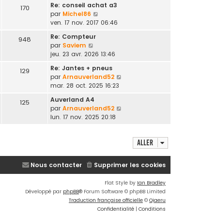
Re: conseil achat a3
170
C
par
Michel86
o
ven. 17 nov. 2017 06:46
n
Re: Compteur
948
s
C
par
Saviem
u
o
jeu. 23 avr. 2026 13:46
l
n
t
Re: Jantes + pneus
129
s
e
C
par
Arnauverland52
u
r
o
mar. 28 oct. 2025 16:23
l
l
n
t
Auverland A4
e
125
s
e
C
par
Arnauverland52
d
u
r
o
lun. 17 nov. 2025 20:18
e
l
l
n
r
t
e
s
n
e
d
Aller
u
i
r
e
l
e
l
r
t
r
e
Nous contacter
Supprimer les cookies
n
e
m
d
i
r
e
e
Flat Style by
Ian Bradley
e
l
s
r
Développé par
phpBB
® Forum Software © phpBB Limited
r
e
s
n
Traduction française officielle
©
Qiaeru
m
d
a
i
Confidentialité
|
Conditions
e
e
g
e