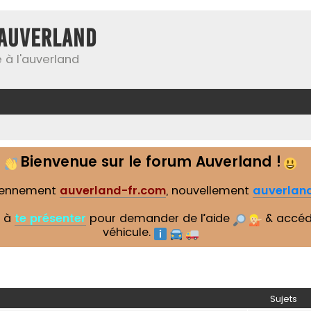
Auverland
 à l'auverland
Bienvenue sur le forum Auverland !
iennement
auverland-fr.com
, nouvellement
auverland
s à
te présenter
pour demander de l’aide
& accéd
véhicule.
Sujets