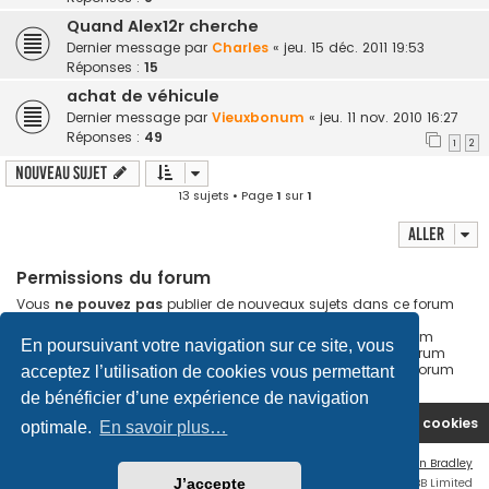
Quand Alex12r cherche
Dernier message par
Charles
«
jeu. 15 déc. 2011 19:53
Réponses :
15
achat de véhicule
Dernier message par
Vieuxbonum
«
jeu. 11 nov. 2010 16:27
Réponses :
49
1
2
Nouveau sujet
13 sujets • Page
1
sur
1
Aller
Permissions du forum
Vous
ne pouvez pas
publier de nouveaux sujets dans ce forum
Vous
ne pouvez pas
répondre aux sujets dans ce forum
Vous
ne pouvez pas
modifier vos messages dans ce forum
En poursuivant votre navigation sur ce site, vous
Vous
ne pouvez pas
supprimer vos messages dans ce forum
Vous
ne pouvez pas
transférer de pièces jointes dans ce forum
acceptez l’utilisation de cookies vous permettant
de bénéficier d’une expérience de navigation
Accueil
Nous contacter
Supprimer les cookies
optimale.
En savoir plus…
Flat Style by
Ian Bradley
J’accepte
Développé par
phpBB
® Forum Software © phpBB Limited