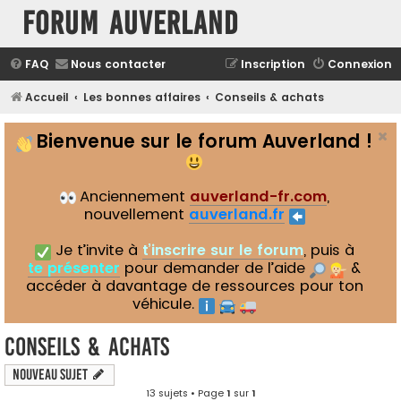
Forum Auverland
FAQ
Nous contacter
Inscription
Connexion
Accueil
Les bonnes affaires
Conseils & achats
Bienvenue sur le forum Auverland !
Anciennement
auverland-fr.com
,
nouvellement
auverland.fr
Je t’invite à
t’inscrire sur le forum
, puis à
te présenter
pour demander de l’aide
&
accéder à davantage de ressources pour ton
véhicule.
Conseils & achats
Nouveau sujet
13 sujets • Page
1
sur
1