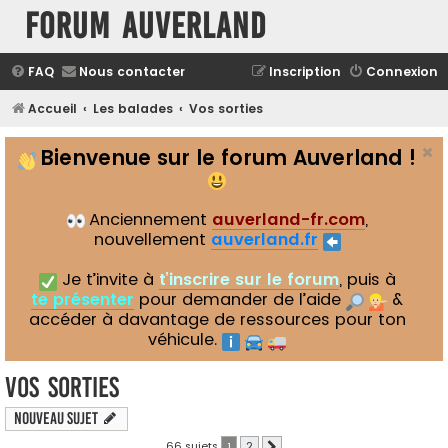
Forum Auverland
FAQ
Nous contacter
Inscription
Connexion
Accueil
Les balades
Vos sorties
Bienvenue sur le forum Auverland !
Anciennement
auverland-fr.com
,
nouvellement
auverland.fr
Je t’invite à
t’inscrire sur le forum
, puis à
te présenter
pour demander de l’aide
&
accéder à davantage de ressources pour ton
véhicule.
Vos sorties
Nouveau sujet
66 sujets
1
2
Suivant