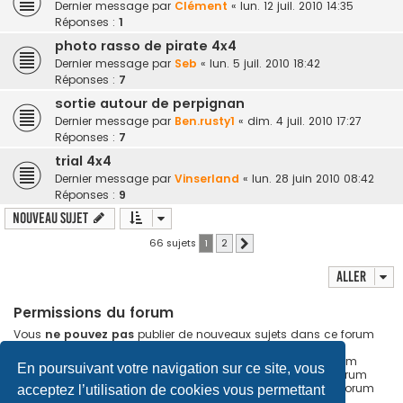
Dernier message par
Clément
«
lun. 12 juil. 2010 14:35
Réponses :
1
photo rasso de pirate 4x4
Dernier message par
Seb
«
lun. 5 juil. 2010 18:42
Réponses :
7
sortie autour de perpignan
Dernier message par
Ben.rusty1
«
dim. 4 juil. 2010 17:27
Réponses :
7
trial 4x4
Dernier message par
Vinserland
«
lun. 28 juin 2010 08:42
Réponses :
9
Nouveau sujet
66 sujets
1
2
Suivant
Aller
Permissions du forum
Vous
ne pouvez pas
publier de nouveaux sujets dans ce forum
Vous
ne pouvez pas
répondre aux sujets dans ce forum
Vous
ne pouvez pas
modifier vos messages dans ce forum
En poursuivant votre navigation sur ce site, vous
Vous
ne pouvez pas
supprimer vos messages dans ce forum
Vous
ne pouvez pas
transférer de pièces jointes dans ce forum
acceptez l’utilisation de cookies vous permettant