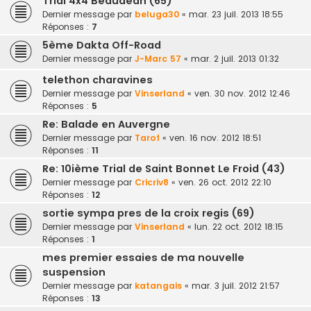
Trial 4x4 Beaudéan (65)
Dernier message par
beluga30
«
mar. 23 juil. 2013 18:55
Réponses :
7
5ème Dakta Off-Road
Dernier message par
J-Marc 57
«
mar. 2 juil. 2013 01:32
telethon charavines
Dernier message par
Vinserland
«
ven. 30 nov. 2012 12:46
Réponses :
5
Re: Balade en Auvergne
Dernier message par
Tarof
«
ven. 16 nov. 2012 18:51
Réponses :
11
Re: 10ième Trial de Saint Bonnet Le Froid (43)
Dernier message par
Cricriv8
«
ven. 26 oct. 2012 22:10
Réponses :
12
sortie sympa pres de la croix regis (69)
Dernier message par
Vinserland
«
lun. 22 oct. 2012 18:15
Réponses :
1
mes premier essaies de ma nouvelle
suspension
Dernier message par
katangais
«
mar. 3 juil. 2012 21:57
Réponses :
13