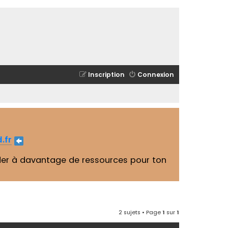
Inscription
Connexion
.fr
er à davantage de ressources pour ton
2 sujets • Page
1
sur
1