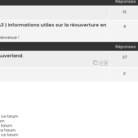
Réponses
13
3 | Informations utiles sur la réouverture en
4
ienvenue !
Réponses
uverland.
37
1
2
0
 ce forum
rum
 forum
ce forum
s ce forum