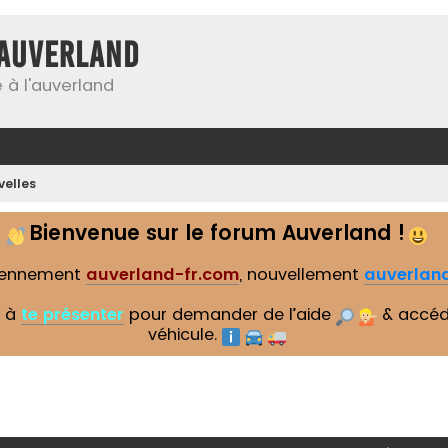
Auverland
 à l'auverland
elles
Bienvenue sur le forum Auverland !
iennement
auverland-fr.com
, nouvellement
auverland
s à
te présenter
pour demander de l’aide
& accéd
véhicule.