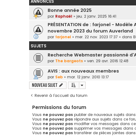
ANNONCES
Bonne année 2025
par
Raphaël
»
jeu. 2 janv. 2025 16:41
PRÉSENTATION de : farjonel - Modèle A
novembre 2023 du forum Auverland
par
farjonel
»
mer. 22 nov. 2023 17:37
» dans
B
SUJETS
Recherche Webmaster passionné d'A
par
The bargeots
»
ven. 29 avr. 2016 12:48
AVIS : aux nouveaux membres
par
Seb
»
mar. 12 janv. 2010 13:17
Nouveau sujet
Revenir à l’accueil du forum
Permissions du forum
Vous
ne pouvez pas
publier de nouveaux sujets dans
Vous
ne pouvez pas
répondre aux sujets dans ce fo
Vous
ne pouvez pas
modifier vos messages dans ce
Vous
ne pouvez pas
supprimer vos messages dans 
Vous
ne pouvez pas
transférer de pièces jointes dan