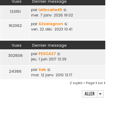
Vues
Dernier message
par
letincelle45
133151
mer. 7 janv. 2026 19:02
par
A3valagnon
162062
ven. 22 déc. 2023 10:41
Vues
Dernier message
par
PESCA37
302806
jeu. 1 juin 2017 13:39
par
Seb
24386
mar. 12 janv. 2010 13:17
2 sujets • Page
1
sur
1
Aller