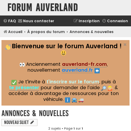
Forum Auverland
FAQ
Nous contacter
Inscription
Connexion
Accueil
À propos du forum
Annonces & nouvelles
Bienvenue sur le forum Auverland !
Anciennement
auverland-fr.com
,
nouvellement
auverland.fr
Je t’invite à
t’inscrire sur le forum
, puis à
te présenter
pour demander de l’aide
&
accéder à davantage de ressources pour ton
véhicule.
Annonces & nouvelles
Nouveau sujet
2 sujets • Page
1
sur
1