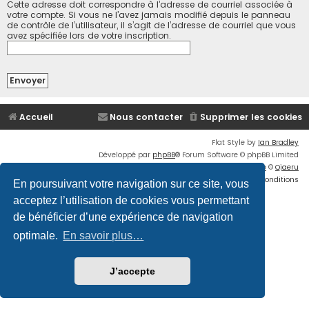
Cette adresse doit correspondre à l’adresse de courriel associée à
votre compte. Si vous ne l’avez jamais modifié depuis le panneau
de contrôle de l’utilisateur, il s’agit de l’adresse de courriel que vous
avez spécifiée lors de votre inscription.
Accueil
Nous contacter
Supprimer les cookies
Flat Style by
Ian Bradley
Développé par
phpBB
® Forum Software © phpBB Limited
Traduction française officielle
©
Qiaeru
Confidentialité
|
Conditions
En poursuivant votre navigation sur ce site, vous
acceptez l’utilisation de cookies vous permettant
de bénéficier d’une expérience de navigation
optimale.
En savoir plus…
J’accepte