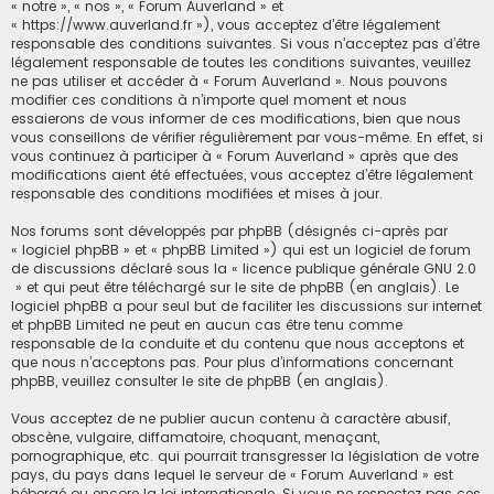
« notre », « nos », « Forum Auverland » et
« https://www.auverland.fr »), vous acceptez d’être légalement
responsable des conditions suivantes. Si vous n’acceptez pas d’être
légalement responsable de toutes les conditions suivantes, veuillez
ne pas utiliser et accéder à « Forum Auverland ». Nous pouvons
modifier ces conditions à n’importe quel moment et nous
essaierons de vous informer de ces modifications, bien que nous
vous conseillons de vérifier régulièrement par vous-même. En effet, si
vous continuez à participer à « Forum Auverland » après que des
modifications aient été effectuées, vous acceptez d’être légalement
responsable des conditions modifiées et mises à jour.
Nos forums sont développés par phpBB (désignés ci-après par
« logiciel phpBB » et « phpBB Limited ») qui est un logiciel de forum
de discussions déclaré sous la «
licence publique générale GNU 2.0
» et qui peut être téléchargé sur
le site de phpBB
(en anglais). Le
logiciel phpBB a pour seul but de faciliter les discussions sur internet
et phpBB Limited ne peut en aucun cas être tenu comme
responsable de la conduite et du contenu que nous acceptons et
que nous n’acceptons pas. Pour plus d’informations concernant
phpBB, veuillez consulter
le site de phpBB
(en anglais).
Vous acceptez de ne publier aucun contenu à caractère abusif,
obscène, vulgaire, diffamatoire, choquant, menaçant,
pornographique, etc. qui pourrait transgresser la législation de votre
pays, du pays dans lequel le serveur de « Forum Auverland » est
hébergé ou encore la loi internationale. Si vous ne respectez pas ces