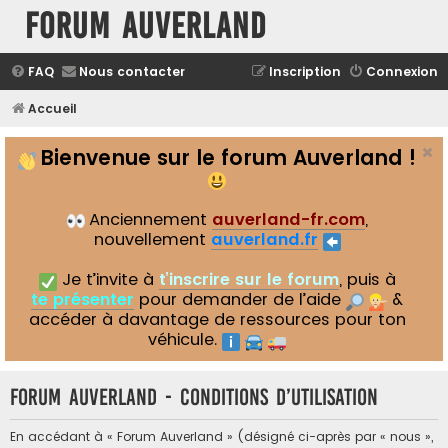
Forum Auverland
FAQ
Nous contacter
Inscription
Connexion
Accueil
Bienvenue sur le forum Auverland !
Anciennement
auverland-fr.com
,
nouvellement
auverland.fr
Je t’invite à
t’inscrire sur le forum
, puis à
te présenter
pour demander de l’aide
&
accéder à davantage de ressources pour ton
véhicule.
Forum Auverland - Conditions d’utilisation
En accédant à « Forum Auverland » (désigné ci-après par « nous »,