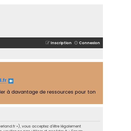
Inscription
Connexion
.fr
er à davantage de ressources pour ton
erland.fr »), vous acceptez d’être légalement