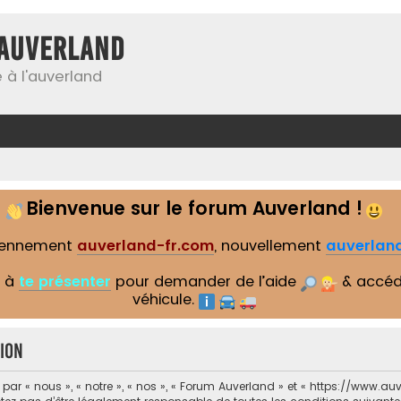
Auverland
 à l'auverland
Bienvenue sur le forum Auverland !
iennement
auverland-fr.com
, nouvellement
auverland
s à
te présenter
pour demander de l’aide
& accéd
véhicule.
ion
r « nous », « notre », « nos », « Forum Auverland » et « https://www.auv