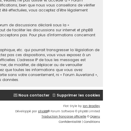
 veuillez ne pas utiliser et accéder à « Forum
cations, bien que nous vous conseillons de vérifier
 été effectuées, vous acceptez d’être légalement
forum de discussions déclaré sous la «
ut de faciliter les discussions sur internet et phpBB
acceptons pas. Pour plus d’informations concernant
ique, etc. qui pourrait transgresser la législation de
ectez pas ces dispositions, vous vous exposez à un
fficielles. L’adresse IP de tous les messages est
mer, de modifier, de déplacer ou de verrouiller
tez que toutes les informations que vous avez
rtie sans votre consentement, ni « Forum Auverland »,
s données.
Nous contacter
Supprimer les cookies
Flat Style by
Ian Bradley
Développé par
phpBB
® Forum Software © phpBB Limited
Traduction française officielle
©
Qiaeru
Confidentialité
|
Conditions