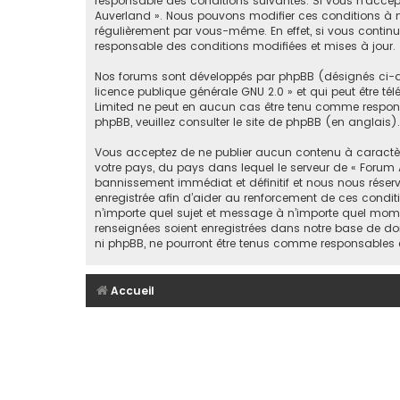
responsable des conditions suivantes. Si vous n’accept
Auverland ». Nous pouvons modifier ces conditions à n
régulièrement par vous-même. En effet, si vous continu
responsable des conditions modifiées et mises à jour.
Nos forums sont développés par phpBB (désignés ci-apr
licence publique générale GNU 2.0
» et qui peut être té
Limited ne peut en aucun cas être tenu comme respon
phpBB, veuillez consulter
le site de phpBB
(en anglais).
Vous acceptez de ne publier aucun contenu à caractère 
votre pays, du pays dans lequel le serveur de « Forum 
bannissement immédiat et définitif et nous nous réservons
enregistrée afin d’aider au renforcement de ces conditi
n’importe quel sujet et message à n’importe quel mome
renseignées soient enregistrées dans notre base de don
ni phpBB, ne pourront être tenus comme responsables 
Accueil