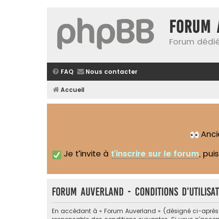
Forum 
Forum dédié
FAQ
Nous contacter
Accueil
Anc
Je t’invite à
t’inscrire sur le forum
, pui
Forum Auverland - Conditions d’utilisat
En accédant à « Forum Auverland » (désigné ci-après pa