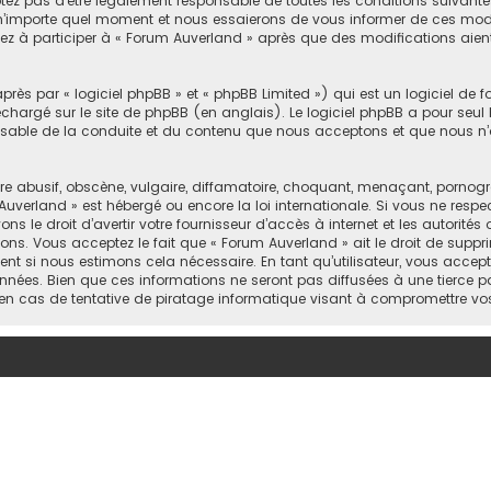
ez pas d’être légalement responsable de toutes les conditions suivantes,
’importe quel moment et nous essaierons de vous informer de ces modifi
ez à participer à « Forum Auverland » après que des modifications aient
ès par « logiciel phpBB » et « phpBB Limited ») qui est un logiciel de 
léchargé sur
le site de phpBB
(en anglais). Le logiciel phpBB a pour seul b
sable de la conduite et du contenu que nous acceptons et que nous n’
abusif, obscène, vulgaire, diffamatoire, choquant, menaçant, pornograph
Auverland » est hébergé ou encore la loi internationale. Si vous ne resp
 le droit d’avertir votre fournisseur d’accès à internet et les autorités o
ons. Vous acceptez le fait que « Forum Auverland » ait le droit de suppri
nt si nous estimons cela nécessaire. En tant qu’utilisateur, vous accep
nées. Bien que ces informations ne seront pas diffusées à une tierce pa
en cas de tentative de piratage informatique visant à compromettre vo