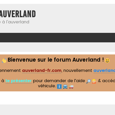
Auverland
 à l'auverland
Bienvenue sur le forum Auverland !
iennement
auverland-fr.com
, nouvellement
auverland
s à
te présenter
pour demander de l’aide
& accéd
véhicule.