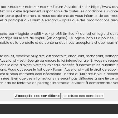
r « nous », « notre », « nos », « Forum Auverland » et « https://www.auv
ez pas d’être légalement responsable de toutes les conditions suivantes,
’importe quel moment et nous essaierons de vous informer de ces modifi
ez à participer à « Forum Auverland » après que des modifications aient
ès par « logiciel phpBB » et « phpBB Limited ») qui est un logiciel de 
léchargé sur
le site de phpBB
(en anglais). Le logiciel phpBB a pour seul b
sable de la conduite et du contenu que nous acceptons et que nous n’
abusif, obscène, vulgaire, diffamatoire, choquant, menaçant, pornograph
Auverland » est hébergé ou encore la loi internationale. Si vous ne resp
 le droit d’avertir votre fournisseur d’accès à internet et les autorités o
ons. Vous acceptez le fait que « Forum Auverland » ait le droit de suppri
nt si nous estimons cela nécessaire. En tant qu’utilisateur, vous accep
nées. Bien que ces informations ne seront pas diffusées à une tierce pa
en cas de tentative de piratage informatique visant à compromettre vo