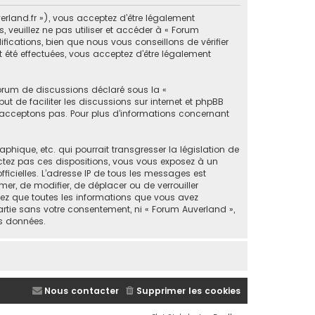
erland.fr »), vous acceptez d’être légalement
 veuillez ne pas utiliser et accéder à « Forum
cations, bien que nous vous conseillons de vérifier
 été effectuées, vous acceptez d’être légalement
forum de discussions déclaré sous la «
ut de faciliter les discussions sur internet et phpBB
acceptons pas. Pour plus d’informations concernant
ique, etc. qui pourrait transgresser la législation de
ectez pas ces dispositions, vous vous exposez à un
fficielles. L’adresse IP de tous les messages est
mer, de modifier, de déplacer ou de verrouiller
tez que toutes les informations que vous avez
rtie sans votre consentement, ni « Forum Auverland »,
s données.
Nous contacter
Supprimer les cookies