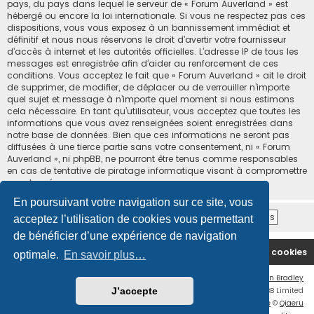
pays, du pays dans lequel le serveur de « Forum Auverland » est
hébergé ou encore la loi internationale. Si vous ne respectez pas ces
dispositions, vous vous exposez à un bannissement immédiat et
définitif et nous nous réservons le droit d’avertir votre fournisseur
d’accès à internet et les autorités officielles. L’adresse IP de tous les
messages est enregistrée afin d’aider au renforcement de ces
conditions. Vous acceptez le fait que « Forum Auverland » ait le droit
de supprimer, de modifier, de déplacer ou de verrouiller n’importe
quel sujet et message à n’importe quel moment si nous estimons
cela nécessaire. En tant qu’utilisateur, vous acceptez que toutes les
informations que vous avez renseignées soient enregistrées dans
notre base de données. Bien que ces informations ne seront pas
diffusées à une tierce partie sans votre consentement, ni « Forum
Auverland », ni phpBB, ne pourront être tenus comme responsables
en cas de tentative de piratage informatique visant à compromettre
vos données.
En poursuivant votre navigation sur ce site, vous
acceptez l’utilisation de cookies vous permettant
de bénéficier d’une expérience de navigation
Accueil
Nous contacter
Supprimer les cookies
optimale.
En savoir plus…
Flat Style by
Ian Bradley
J’accepte
Développé par
phpBB
® Forum Software © phpBB Limited
Traduction française officielle
©
Qiaeru