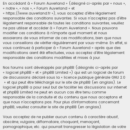
En accédant à « Forum Auverland » (désigné ci-après par « nous »,
« notre », « nos », « Forum Auverland » et
« https://www.auverland.fr »), vous acceptez d’être légalement
responsable des conditions suivantes. Si vous n’acceptez pas d’être
légalement responsable de toutes les conditions suivantes, veuillez
ne pas utiliser et accéder à « Forum Auverland ». Nous pouvons
modifier ces conditions à n’importe quel moment et nous
essaierons de vous informer de ces modifications, bien que nous
vous conseillons de vérifier régulièrement par vous-même. En effet, si
vous continuez à participer à « Forum Auverland » après que des
modifications aient été effectuées, vous acceptez d’être légalement
responsable des conditions modifiées et mises à jour.
Nos forums sont développés par phpBB (désignés ci-après par
« logiciel phpBB » et « phpBB Limited ») qui est un logiciel de forum
de discussions déclaré sous la «
licence publique générale GNU 2.0
» et qui peut être téléchargé sur
le site de phpBB
(en anglais). Le
logiciel phpBB a pour seul but de faciliter les discussions sur internet
et phpBB Limited ne peut en aucun cas être tenu comme
responsable de la conduite et du contenu que nous acceptons et
que nous n’acceptons pas. Pour plus d’informations concernant
phpBB, veuillez consulter
le site de phpBB
(en anglais).
Vous acceptez de ne publier aucun contenu à caractère abusif,
obscène, vulgaire, diffamatoire, choquant, menaçant,
pornographique, etc. qui pourrait transgresser la législation de votre