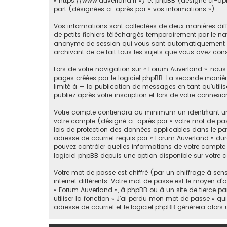
« https://www.auverland.fr ») et phpBB (désigné ci-après
part (désignées ci-après par « vos informations »).
Vos informations sont collectées de deux manières diff
de petits fichiers téléchargés temporairement par le nav
anonyme de session qui vous sont automatiquement assi
archivant de ce fait tous les sujets que vous avez consu
Lors de votre navigation sur « Forum Auverland », nou
pages créées par le logiciel phpBB. La seconde manièr
limité à — la publication de messages en tant qu’utili
publiez après votre inscription et lors de votre conne
Votre compte contiendra au minimum un identifiant un
votre compte (désigné ci-après par « votre mot de pass
lois de protection des données applicables dans le pay
adresse de courriel requis par « Forum Auverland » dura
pouvez contrôler quelles informations de votre compte
logiciel phpBB depuis une option disponible sur votre 
Votre mot de passe est chiffré (par un chiffrage à sen
internet différents. Votre mot de passe est le moyen d
« Forum Auverland », à phpBB ou à un site de tierce p
utiliser la fonction « J’ai perdu mon mot de passe » qu
adresse de courriel et le logiciel phpBB générera alor