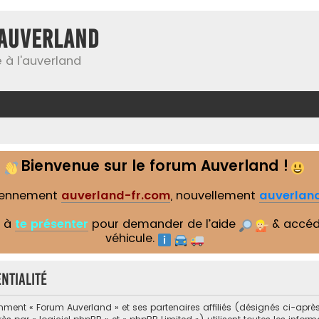
Auverland
 à l'auverland
Bienvenue sur le forum Auverland !
iennement
auverland-fr.com
, nouvellement
auverland
s à
te présenter
pour demander de l’aide
& accéd
véhicule.
ntialité
mment « Forum Auverland » et ses partenaires affiliés (désignés ci-après 