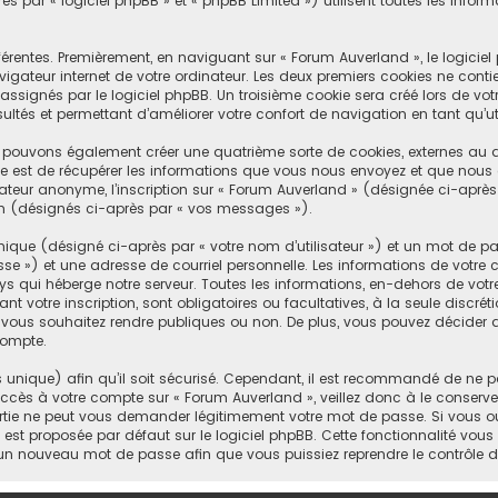
 par « logiciel phpBB » et « phpBB Limited ») utilisent toutes les informa
érentes. Premièrement, en naviguant sur « Forum Auverland », le logici
igateur internet de votre ordinateur. Les deux premiers cookies ne contienn
gnés par le logiciel phpBB. Un troisième cookie sera créé lors de votre
ltés et permettant d’améliorer votre confort de navigation en tant qu’uti
s pouvons également créer une quatrième sorte de cookies, externes au 
e est de récupérer les informations que vous nous envoyez et que nous 
sateur anonyme, l’inscription sur « Forum Auverland » (désignée ci-apr
xion (désignés ci-après par « vos messages »).
ique (désigné ci-après par « votre nom d’utilisateur ») et un mot de 
e ») et une adresse de courriel personnelle. Les informations de votre
s qui héberge notre serveur. Toutes les informations, en-dehors de votre
nt votre inscription, sont obligatoires ou facultatives, à la seule discré
 vous souhaitez rendre publiques ou non. De plus, vous pouvez décider d
compte.
s unique) afin qu’il soit sécurisé. Cependant, il est recommandé de ne p
’accès à votre compte sur « Forum Auverland », veillez donc à le conser
artie ne peut vous demander légitimement votre mot de passe. Si vous o
i est proposée par défaut sur le logiciel phpBB. Cette fonctionnalité vous
s un nouveau mot de passe afin que vous puissiez reprendre le contrôle 