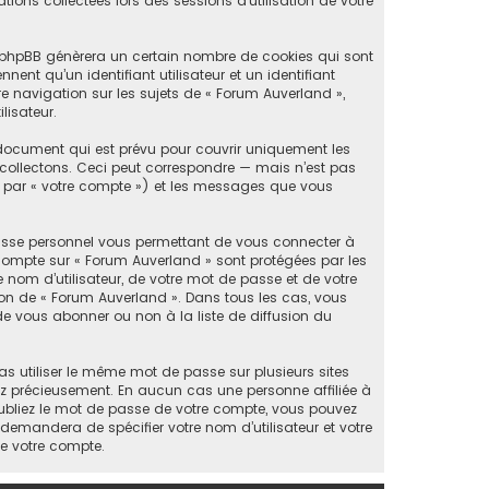
tions collectées lors des sessions d’utilisation de votre
el phpBB génèrera un certain nombre de cookies qui sont
ent qu’un identifiant utilisateur et un identifiant
 navigation sur les sujets de « Forum Auverland »,
lisateur.
document qui est prévu pour couvrir uniquement les
collectons. Ceci peut correspondre — mais n’est pas
ès par « votre compte ») et les messages que vous
passe personnel vous permettant de vous connecter à
 compte sur « Forum Auverland » sont protégées par les
 nom d’utilisateur, de votre mot de passe et de votre
tion de « Forum Auverland ». Dans tous les cas, vous
e vous abonner ou non à la liste de diffusion du
as utiliser le même mot de passe sur plusieurs sites
vez précieusement. En aucun cas une personne affiliée à
ubliez le mot de passe de votre compte, vous pouvez
 demandera de spécifier votre nom d’utilisateur et votre
de votre compte.