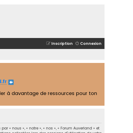
Inscription
Connexion
.fr
er à davantage de ressources pour ton
par « nous », « notre », « nos », « Forum Auverland » et