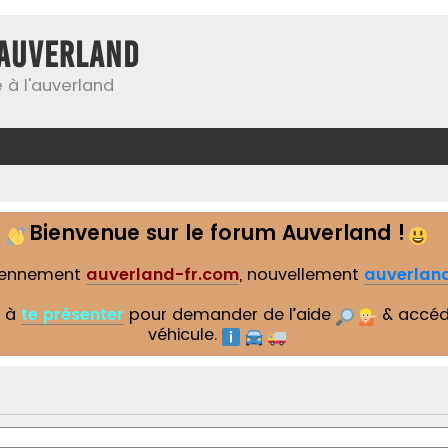
Auverland
 à l'auverland
Bienvenue sur le forum Auverland !
iennement
auverland-fr.com
, nouvellement
auverland
s à
te présenter
pour demander de l’aide
& accéd
véhicule.