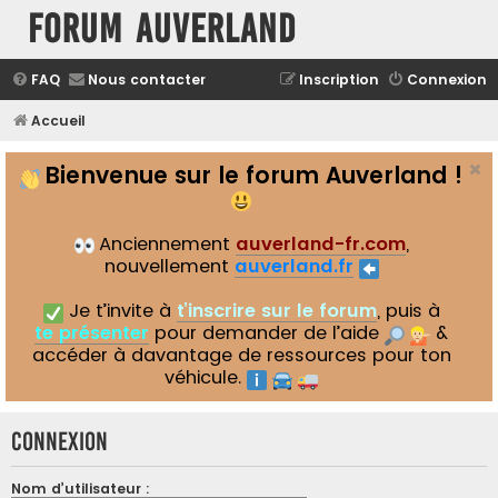
Forum Auverland
FAQ
Nous contacter
Inscription
Connexion
Accueil
Bienvenue sur le forum Auverland !
Anciennement
auverland-fr.com
,
nouvellement
auverland.fr
Je t’invite à
t’inscrire sur le forum
, puis à
te présenter
pour demander de l’aide
&
accéder à davantage de ressources pour ton
véhicule.
Connexion
Nom d’utilisateur :