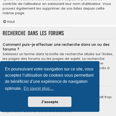
contrôle de l’utilisateur en saisissant leur nom d’utilisateur. Vous
pouvez également les supprimer de vos listes depuis cette
même page.
Haut
Recherche dans les forums
Comment puis-je effectuer une recherche dans un ou des
forums ?
Saisissez un terme dans la boîte de recherche située sur l’index,
les pages des forums ou les pages de sujets. La recherche
avancée est accessible en cliquant sur le lien « Recherche
avancée » disponible sur toutes les pages du forum. L’accès à
En poursuivant votre navigation sur ce site, vous
la recherche dépend du style utilisé.
acceptez l’utilisation de cookies vous permettant
Haut
de bénéficier d’une expérience de navigation
optimale.
En savoir plus…
Pourquoi ma recherche ne renvoie aucun résultat ?
Votre recherche était probablement trop vague ou incluait trop
de termes communs qui ne sont pas indexés par phpBB.
J’accepte
Essayez d’être plus précis et d’utiliser les différents filtres
disponibles dans la recherche avancée.